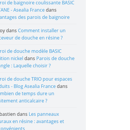
roi de baignoire coulissante BASIC
TANE - Asealia France
dans
antages des parois de baignoire
roy
dans
Comment installer un
ceveur de douche en résine ?
roi de douche modèle BASIC
ition nickel
dans
Parois de douche
angle : Laquelle choisir ?
roi de douche TRIO pour espaces
duits - Blog Asealia France
dans
mbien de temps dure un
aitement anticalcaire ?
bastien
dans
Les panneaux
raux en résine : avantages et
convénients