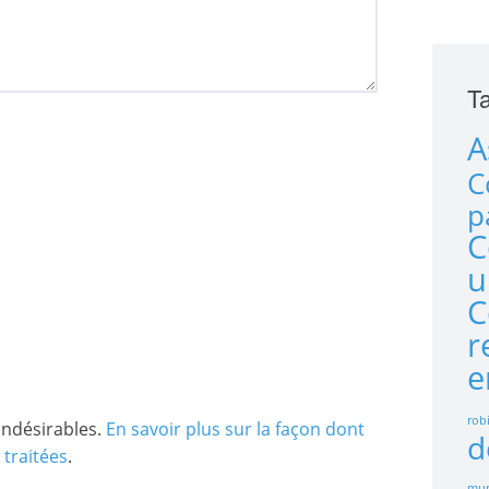
Ta
A
C
p
C
u
C
r
e
rob
 indésirables.
En savoir plus sur la façon dont
d
traitées
.
mur