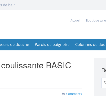
s de bain
Accueil
Boutique salle
veurs de douche
Parois de baignoire
Colonnes de dou
e coulissante BASIC
Re
Se
for
Comments