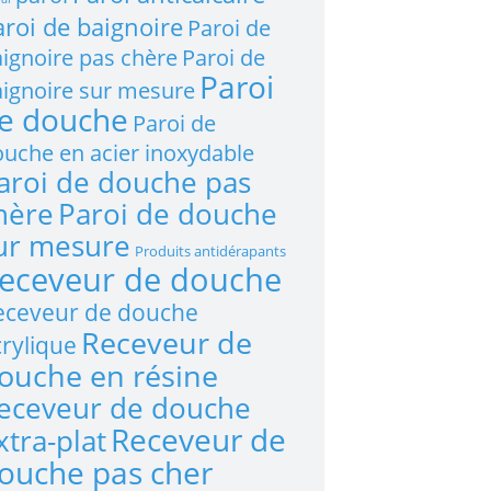
aroi de baignoire
Paroi de
ignoire pas chère
Paroi de
Paroi
ignoire sur mesure
e douche
Paroi de
uche en acier inoxydable
aroi de douche pas
hère
Paroi de douche
ur mesure
Produits antidérapants
eceveur de douche
eceveur de douche
Receveur de
rylique
ouche en résine
eceveur de douche
Receveur de
xtra-plat
ouche pas cher