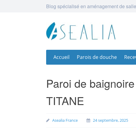
Blog spécialisé en aménagement de salle
Skip
Accueil
Parois de douche
Rece
to
content
Paroi de baignoir
TITANE
Asealia France
24 septembre, 2025