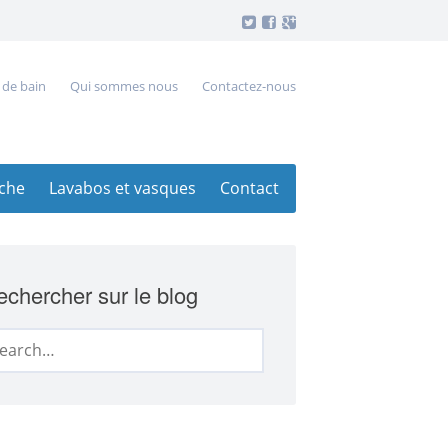
 de bain
Qui sommes nous
Contactez-nous
che
Lavabos et vasques
Contact
chercher sur le blog
arch
: