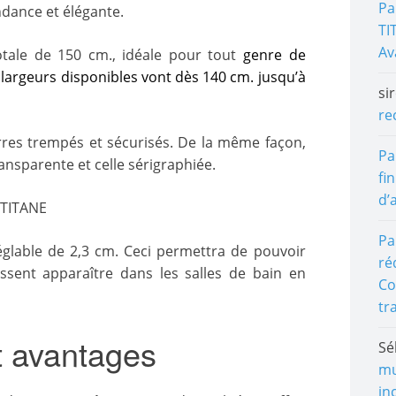
Pa
endance et élégante.
TI
Av
tale de 150 cm., idéale pour tout
genre de
s largeurs disponibles vont dès 140 cm. jusqu’à
si
re
erres trempés et sécurisés. De la même façon,
Pa
ransparente et celle sérigraphiée.
fin
d’
Pa
réglable de 2,3 cm. Ceci permettra de pouvoir
ré
ssent apparaître dans les salles de bain en
Co
tr
t avantages
Sé
mu
in