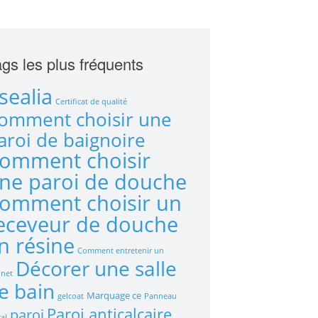
gs les plus fréquents
sealia
Certificat de qualité
omment choisir une
aroi de baignoire
omment choisir
ne paroi de douche
omment choisir un
eceveur de douche
n résine
Comment entretenir un
Décorer une salle
inet
e bain
Marquage ce
gelcoat
Panneau
Paroi anticalcaire
paroi
al