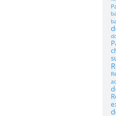
P
ba
ba
d
do
P
c
s
R
R
ac
d
R
e
d