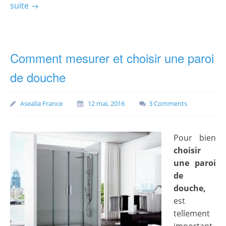
suite →
Comment mesurer et choisir une paroi
de douche
Asealia France
12 mai, 2016
3 Comments
Pour bien
choisir
une paroi
de
douche,
est
tellement
important